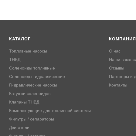
КАТАЛОГ
КОМПАНИЯ
Топливные насосы
О нас
ТНВД
Наши ваканс
Соленоиды топливные
Отзывы
Соленоиды гидравлические
Партнеры и д
Гидравлические насосы
Контакты
Катушки соленоидов
Клапаны ТНВД
Комплектующие для топливной системы
Фильтры / сепараторы
Двигатели