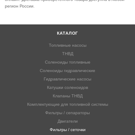
регион России.
КАТАЛОГ
Топливные насосы
ТНВД
Соленоиды топливные
Соленоиды гидравлические
Гидравлические насосы
Катушки соленоидов
Клапаны ТНВД
Комплектующие для топливной системы
Фильтры / сепараторы
Двигатели
Фильтры / сеточки