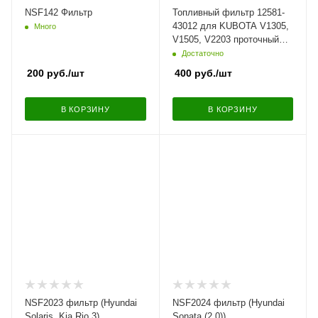
NSF142 Фильтр
Топливный фильтр 12581-
43012 для KUBOTA V1305,
Много
V1505, V2203 проточный
магистральный
Достаточно
200
руб.
/шт
400
руб.
/шт
В КОРЗИНУ
В КОРЗИНУ
NSF2023 фильтр (Hyundai
NSF2024 фильтр (Hyundai
Solaris, Kia Rio 3)
Sonata (2,0))