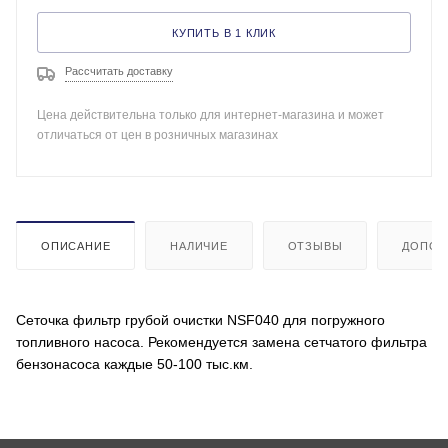
КУПИТЬ В 1 КЛИК
Рассчитать доставку
Цена действительна только для интернет-магазина и может
отличаться от цен в розничных магазинах
ОПИСАНИЕ
НАЛИЧИЕ
ОТЗЫВЫ
ДОПОЛ
Сеточка фильтр грубой очистки NSF040 для погружного
топливного насоса. Рекомендуется замена сетчатого фильтра
бензонасоса каждые 50-100 тыс.км.