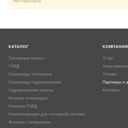
Нет партнеров
КАТАЛОГ
КОМПАНИЯ
Топливные насосы
О нас
ТНВД
Наши ваканс
Соленоиды топливные
Отзывы
Соленоиды гидравлические
Партнеры и д
Гидравлические насосы
Контакты
Катушки соленоидов
Клапаны ТНВД
Комплектующие для топливной системы
Фильтры / сепараторы