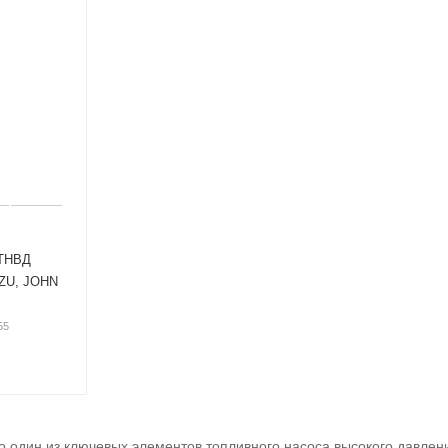
 ТНВД
UZU, JOHN
55
о один из ключевых элементов топливного насоса высокого давлен