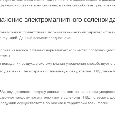
функционирование всей системы, а также способствует увеличени
начение электромагнитного соленоид
рый можно в соответствии с любыми техническими характеристика
ко функций. Данный элемент предназначен:
оплива из насоса. Элемент нормализует количество поступающего 
стемы.
и попадании воздуха в систему клапан управления способствует е
о давления. Несмотря на оптимальную цену, клапан ТНВД также п
A» осуществляет продажу данных элементов, характеризующихся 
позволяет каждому покупателю купить соленоид ТНВД по весьма до
родукции осуществляется по Москве и территории всей России.