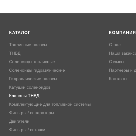
КАТАЛОГ
КОМПАНИЯ
Топливные насосы
О нас
ТНВД
Наши ваканс
Соленоиды топливные
Отзывы
Соленоиды гидравлические
Партнеры и д
Гидравлические насосы
Контакты
Катушки соленоидов
Клапаны ТНВД
Комплектующие для топливной системы
Фильтры / сепараторы
Двигатели
Фильтры / сеточки