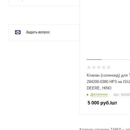
Задать вопрос
Клапан (соленоид) для
294200-0380 HP3 на IS
DEERE, HINO
Достаточно
Арт.: NSV0
5 000
руб.
/шт
Клапан отсечки ТНВД – эт