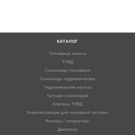
КАТАЛОГ
Топливные насосы
ТНВД
Соленоиды топливные
Соленоиды гидравлические
Гидравлические насосы
Катушки соленоидов
Клапаны ТНВД
Комплектующие для топливной системы
Фильтры / сепараторы
Двигатели