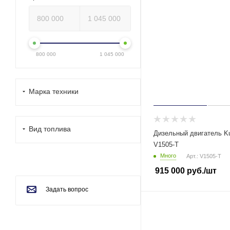
800 000
1 045 000
Марка техники
Вид топлива
Дизельный двигатель K
V1505-T
Много
Арт.: V1505-T
915 000
руб.
/шт
Задать вопрос