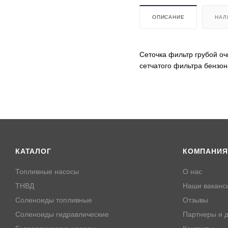
ОПИСАНИЕ
НАЛ
Сеточка фильтр грубой оч
сетчатого фильтра бензон
КАТАЛОГ
КОМПАНИЯ
Топливные насосы
О нас
ТНВД
Наши ваканс
Соленоиды топливные
Отзывы
Соленоиды гидравлические
Партнеры и д