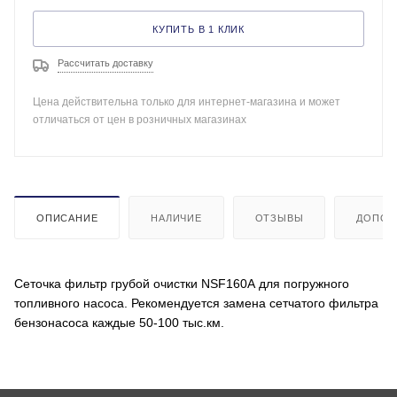
КУПИТЬ В 1 КЛИК
Рассчитать доставку
Цена действительна только для интернет-магазина и может
отличаться от цен в розничных магазинах
ОПИСАНИЕ
НАЛИЧИЕ
ОТЗЫВЫ
ДОПОЛ
Сеточка фильтр грубой очистки NSF160A для погружного
топливного насоса. Рекомендуется замена сетчатого фильтра
бензонасоса каждые 50-100 тыс.км.