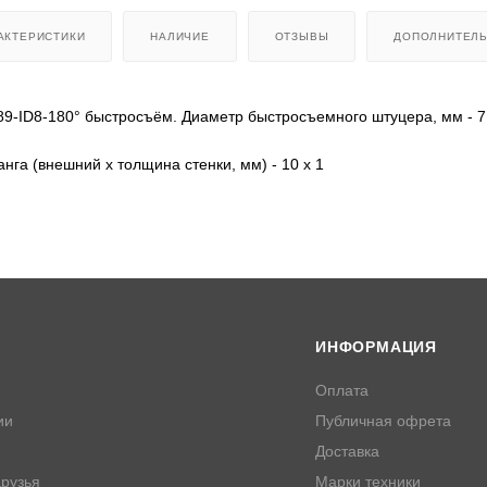
АКТЕРИСТИКИ
НАЛИЧИЕ
ОТЗЫВЫ
ДОПОЛНИТЕЛ
89-ID8-180° быстросъём. Диаметр быстросъемного штуцера, мм - 7
нга (внешний х толщина стенки, мм) - 10 x 1
ИНФОРМАЦИЯ
Оплата
ии
Публичная офрета
Доставка
рузья
Марки техники