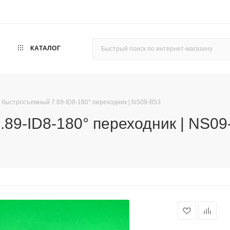
КАТАЛОГ
 быстросъемный 7.89-ID8-180° переходник | NS09-B53
89-ID8-180° переходник | NS09