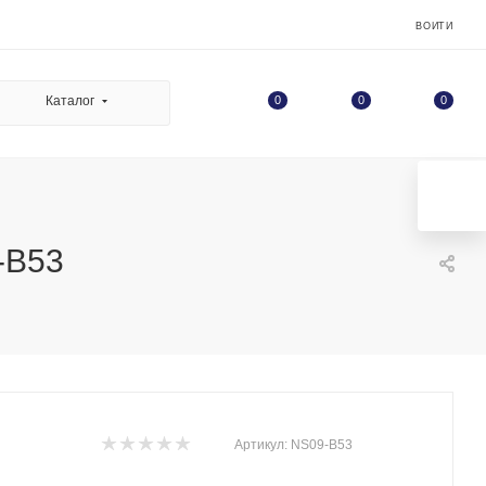
ВОЙТИ
0
Каталог
0
0
-B53
Артикул:
NS09-B53