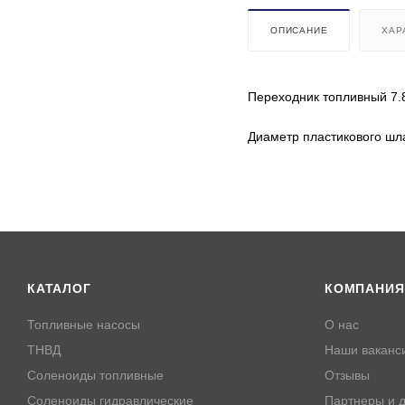
ОПИСАНИЕ
ХАР
Переходник топливный 7.
Диаметр пластикового шла
КАТАЛОГ
КОМПАНИЯ
Топливные насосы
О нас
ТНВД
Наши ваканс
Соленоиды топливные
Отзывы
Соленоиды гидравлические
Партнеры и д