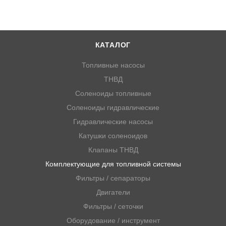
КАТАЛОГ
Топливные насосы
ТНВД
Соленоиды топливные
Соленоиды гидравлические
Гидравлические насосы
Катушки соленоидов
Клапаны ТНВД
Комплектующие для топливной системы
Фильтры / сепараторы
Двигатели
Фильтры / сеточки
Оборудование / инструмент