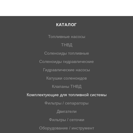
КАТАЛОГ
Топливные насосы
ТНВД
Соленоиды топливные
Соленоиды гидравлические
Гидравлические насосы
Катушки соленоидов
Клапаны ТНВД
Комплектующие для топливной системы
Фильтры / сепараторы
Двигатели
Фильтры / сеточки
Оборудование / инструмент