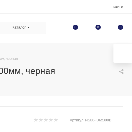
ВОЙТИ
0
Каталог
0
0
мм, черная
00мм, черная
Артикул:
NS06-ID6x300B