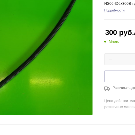
NS06-ID6x300B т
Подробности
300
руб.
Много
Рассчитать до
Цена действитель
розничных магаз