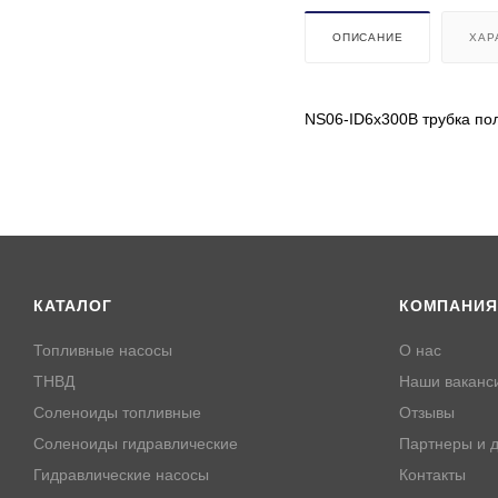
ОПИСАНИЕ
ХАР
NS06-ID6x300B трубка п
КАТАЛОГ
КОМПАНИЯ
Топливные насосы
О нас
ТНВД
Наши ваканс
Соленоиды топливные
Отзывы
Соленоиды гидравлические
Партнеры и д
Гидравлические насосы
Контакты