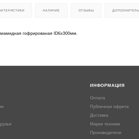
АКТЕРИСТИКИ
НАЛИЧИЕ
ОТЗЫВЫ
ДОПОЛНИТЕЛ
олиамидная гофрированая ID6x300мм.
ИНФОРМАЦИЯ
Оплата
ии
Публичная офрета
Доставка
рузья
Марки техники
Производители