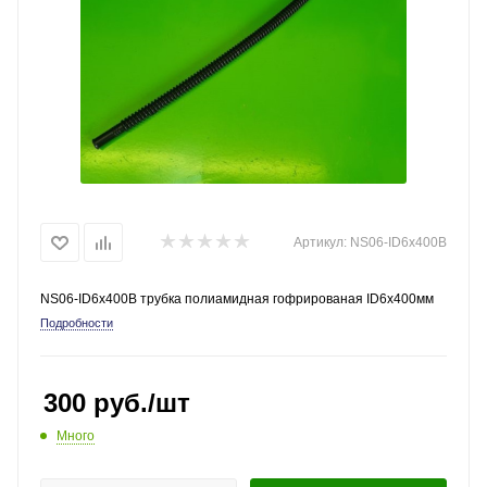
Артикул:
NS06-ID6x400B
NS06-ID6x400B трубка полиамидная гофрированая ID6x400мм
Подробности
300
руб.
/шт
Много