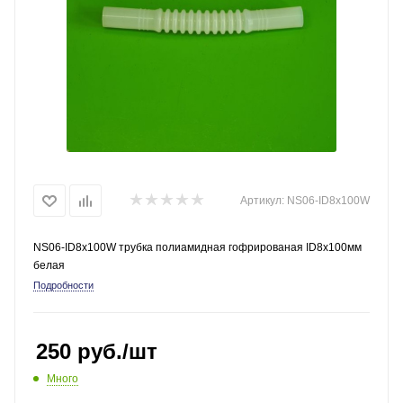
Артикул:
NS06-ID8x100W
NS06-ID8x100W трубка полиамидная гофрированая ID8x100мм
белая
Подробности
250
руб.
/шт
Много