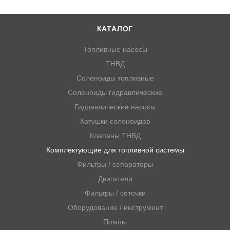
КАТАЛОГ
Топливные насосы
ТНВД
Соленоиды топливные
Соленоиды гидравлические
Гидравлические насосы
Катушки соленоидов
Клапаны ТНВД
Комплектующие для топливной системы
Фильтры / сепараторы
Двигатели
Фильтры / сеточки
Оборудование / инструмент
Помпы