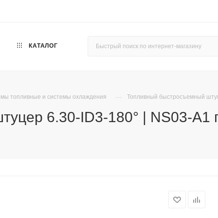
КАТАЛОГ
—
мы топливные и системы охлаждения
Топливный быстросъемный штуце
уцер 6.30-ID3-180° | NS03-A1