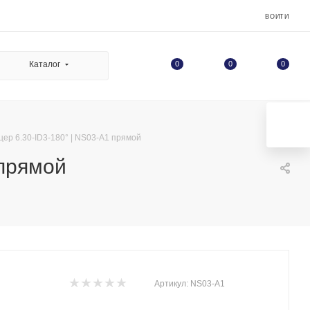
ВОЙТИ
0
Каталог
0
0
р 6.30-ID3-180° | NS03-A1 прямой
 прямой
Артикул:
NS03-A1