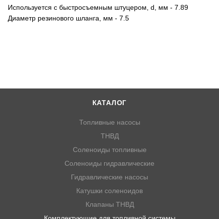
Используется с быстросъемным штуцером, d, мм - 7.89
Диаметр резинового шланга, мм - 7.5
КАТАЛОГ
Топливные насосы
ТНВД
Соленоиды топливные
Соленоиды гидравлические
Гидравлические насосы
Катушки соленоидов
Клапаны ТНВД
Комплектующие для топливной системы