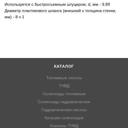
Используется с быстросъемным штуцером, d, мм - 9.89
Диаметр пластикового шланга (внешний х толщина стенки,
мм) - 8 х 1
КАТАЛОГ
Топливные насосы
ТНВД
Соленоиды топливные
Соленоиды гидравлические
Гидравлические насосы
Катушки соленоидов
Клапаны ТНВД