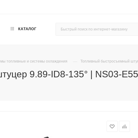
КАТАЛОГ
—
мы топливные и системы охлаждения
Топливный быстросъемный штуце
уцер 9.89-ID8-135° | NS03-E55