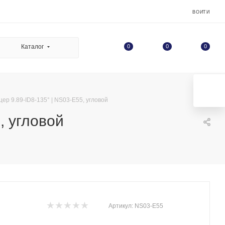
ВОЙТИ
0
Каталог
0
0
р 9.89-ID8-135° | NS03-E55, угловой
, угловой
Артикул:
NS03-E55