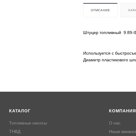
ОПИСАНИЕ
ХАР
Штуцер топливный 9.89-I
Используется с быстросъе
Диаметр пластикового шла
КАТАЛОГ
КОМПАНИЯ
Топливные насосы
О нас
ТНВД
Наши ваканс