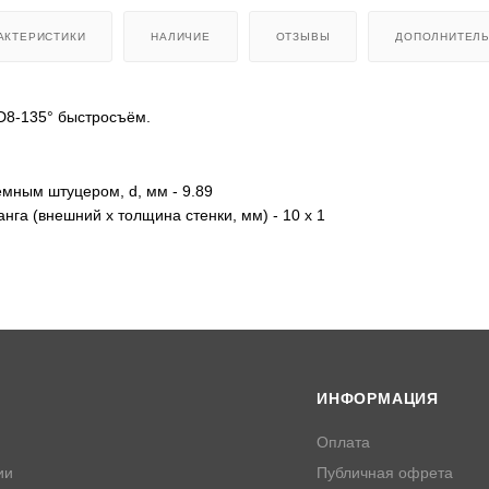
АКТЕРИСТИКИ
НАЛИЧИЕ
ОТЗЫВЫ
ДОПОЛНИТЕЛ
D8-135° быстросъём.
мным штуцером, d, мм - 9.89
нга (внешний х толщина стенки, мм) - 10 х 1
ИНФОРМАЦИЯ
Оплата
ии
Публичная офрета