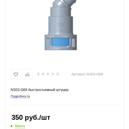
Артикул:
NS03-G68
NS03-G68 быстросъемный штуцер
Подробности
350
руб.
/шт
Много