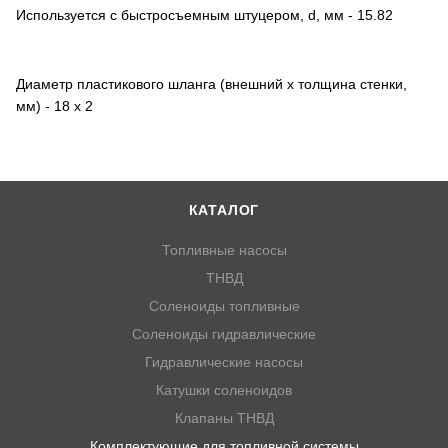
Используется с быстросъемным штуцером, d, мм - 15.82
Диаметр пластикового шланга (внешний х толщина стенки,
мм) - 18 х 2
КАТАЛОГ
Топливные насосы
ТНВД
Соленоиды топливные
Соленоиды гидравлические
Гидравлические насосы
Катушки соленоидов
Клапаны ТНВД
Комплектующие для топливной системы