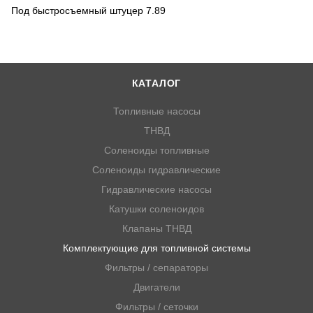
Под быстросъемный штуцер 7.89
КАТАЛОГ
Топливные насосы
ТНВД
Соленоиды топливные
Соленоиды гидравлические
Гидравлические насосы
Катушки соленоидов
Клапаны ТНВД
Комплектующие для топливной системы
Фильтры / сепараторы
Двигатели
Фильтры / сеточки