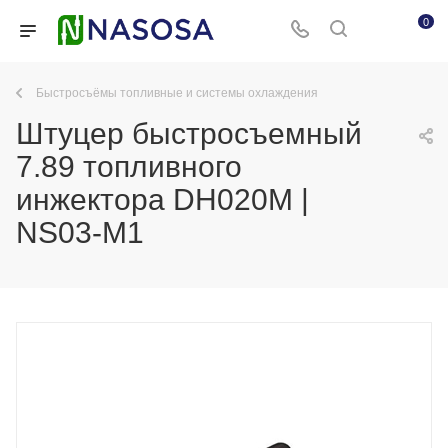
0
Быстросъёмы топливные и системы охлаждения
Штуцер быстросъемный
7.89 топливного
инжектора DH020M |
NS03-M1