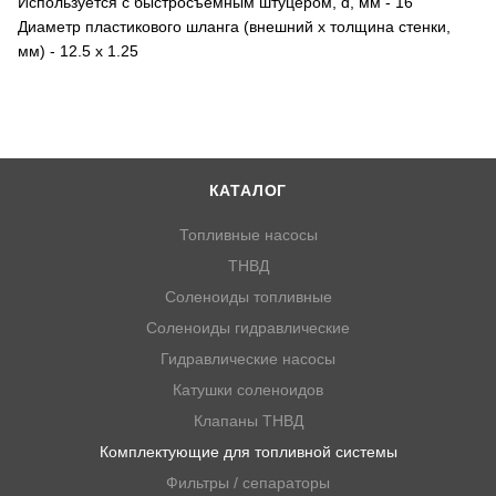
Используется с быстросъемным штуцером, d, мм - 16
Диаметр пластикового шланга (внешний х толщина стенки,
мм) - 12.5 х 1.25
КАТАЛОГ
Топливные насосы
ТНВД
Соленоиды топливные
Соленоиды гидравлические
Гидравлические насосы
Катушки соленоидов
Клапаны ТНВД
Комплектующие для топливной системы
Фильтры / сепараторы