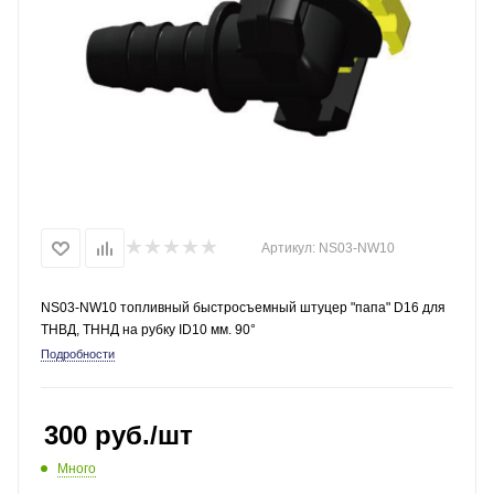
Артикул:
NS03-NW10
NS03-NW10 топливный быстросъемный штуцер "папа" D16 для
ТНВД, ТННД на рубку ID10 мм. 90°
Подробности
300
руб.
/шт
Много