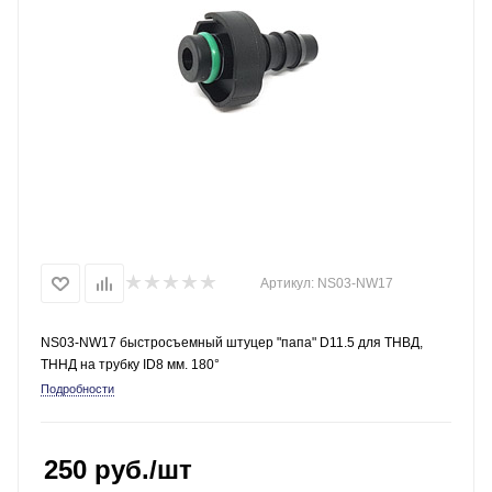
Артикул:
NS03-NW17
NS03-NW17 быстросъемный штуцер "папа" D11.5 для ТНВД,
ТННД на трубку ID8 мм. 180°
Подробности
250
руб.
/шт