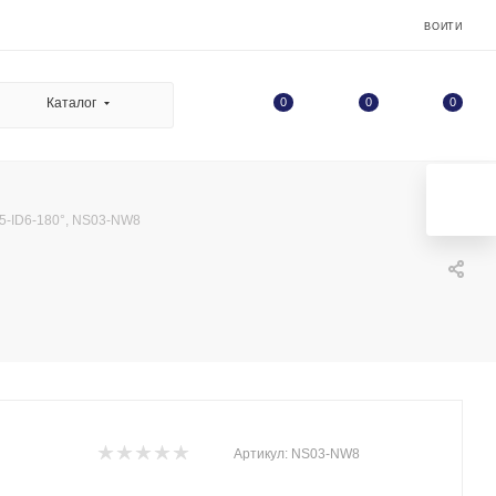
ВОЙТИ
0
Каталог
0
0
5-ID6-180°, NS03-NW8
Артикул:
NS03-NW8