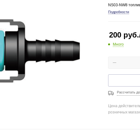
NS03-NW8 топливн
Подробности
200
руб.
Много
Рассчитать до
Цена действитель
розничных магаз