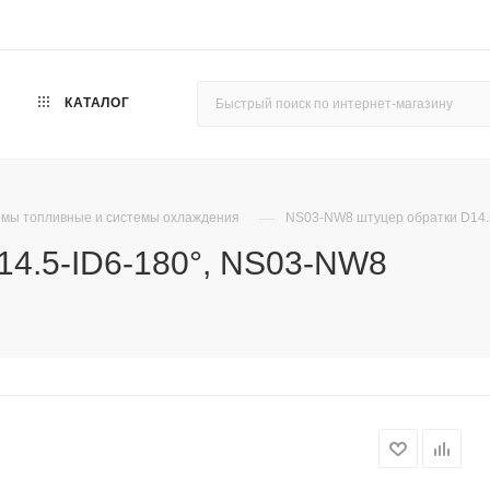
КАТАЛОГ
—
мы топливные и системы охлаждения
NS03-NW8 штуцер обратки D14.
14.5-ID6-180°, NS03-NW8