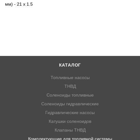
мм) - 21 х 1.5
КАТАЛОГ
Топливные насосы
ТНВД
Соленоиды топливные
Соленоиды гидравлические
Гидравлические насосы
Катушки соленоидов
Клапаны ТНВД
Комплектующие для топливной системы