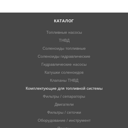
КАТАЛОГ
Топливные насосы
ТНВД
Соленоиды топливные
Соленоиды гидравлические
Гидравлические насосы
Катушки соленоидов
Клапаны ТНВД
Комплектующие для топливной системы
Фильтры / сепараторы
Двигатели
Фильтры / сеточки
Оборудование / инструмент