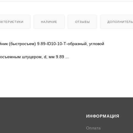
АКТЕРИСТИКИ
НАЛИЧИЕ
ОТЗЫВЫ
ДОПОЛНИТЕЛ
ник (быстросъем) 9.89-ID10-10-Т-образный, угловой
росъемным штуцером, d, мм 9.89
иковой или резиновой трубки (ок), мм 10;10
ИНФОРМАЦИЯ
Оплата