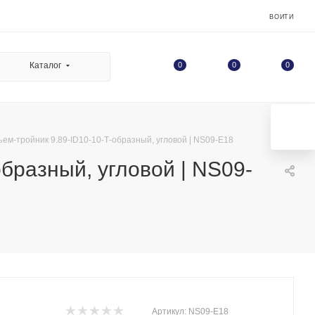
ВОЙТИ
0
Каталог
0
0
м-тройник 9.89-ID10-10-Т-образный, угловой | NS09-E18
бразный, угловой | NS09-
Артикул:
NS09-E18