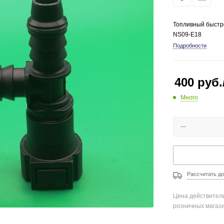
Топливный быстро
NS09-E18
Подробности
400
руб.
Много
Рассчитать до
Цена действитель
розничных магаз