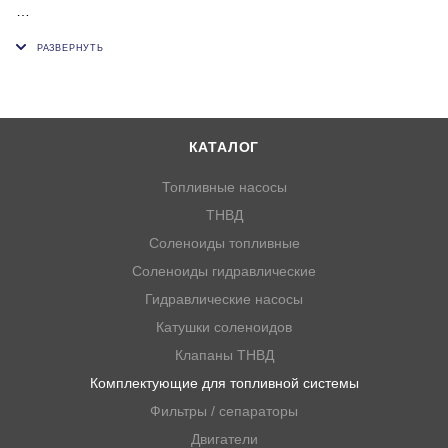
БРС используется с быстросъемным штуцером, d, мм 16
Внутренний диаметр пластиковой или резиновой трубки (ок),
мм 18
OEM: PS3 07026009012
КАТАЛОГ
Топливные насосы
ТНВД
Соленоиды топливные
Соленоиды гидравлические
Гидравлические насосы
Катушки соленоидов
Клапаны ТНВД
Комплектующие для топливной системы
Фильтры / сепараторы
Двигатели