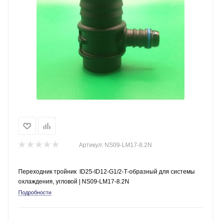
Артикул:
NS09-LM17-8.2N
Переходник тройник ID25-ID12-G1/2-Т-образный для системы
охлаждения, угловой | NS09-LM17-8.2N
Подробности