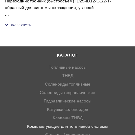
Переходник тройник (быстросъем) ID25-ID12-G1/2-Т-
образный для системы охлаждения, угловой
Внутренний диаметр пластиковой или резиновой трубки (ок),
мм: 25;12 (внутренний диаметр отверстия патрубка 8,2мм)
Резьбовое соединение (мм, "): 1/2"
КАТАЛОГ
Топливные насосы
ТНВД
Соленоиды топливные
Соленоиды гидравлические
Гидравлические насосы
Катушки соленоидов
Клапаны ТНВД
Комплектующие для топливной системы
Фильтры / сепараторы