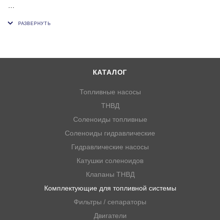
Внутренний диаметр пластиковой или резиновой трубки (ок),
мм: 21;21;21
КАТАЛОГ
Топливные насосы
ТНВД
Соленоиды топливные
Соленоиды гидравлические
Гидравлические насосы
Катушки соленоидов
Клапаны ТНВД
Комплектующие для топливной системы
Фильтры / сепараторы
Двигатели