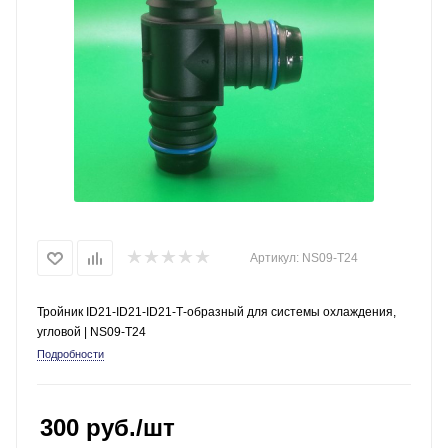
Артикул:
NS09-T24
Тройник ID21-ID21-ID21-Т-образный для системы охлаждения,
угловой | NS09-T24
Подробности
300
руб.
/шт