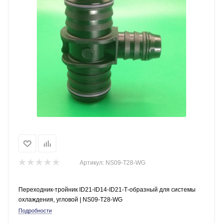
Артикул:
NS09-T28-WG
Переходник-тройник ID21-ID14-ID21-Т-образный для системы
охлаждения, угловой | NS09-T28-WG
Подробности