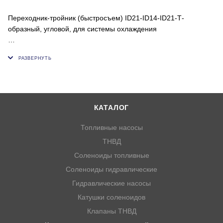
Переходник-тройник (быстросъем) ID21-ID14-ID21-Т-
образный, угловой, для системы охлаждения
Внутренний диаметр пластиковой или резиновой трубки (ок),
мм: 14;21;21
КАТАЛОГ
Топливные насосы
ТНВД
Соленоиды топливные
Соленоиды гидравлические
Гидравлические насосы
Катушки соленоидов
Клапаны ТНВД