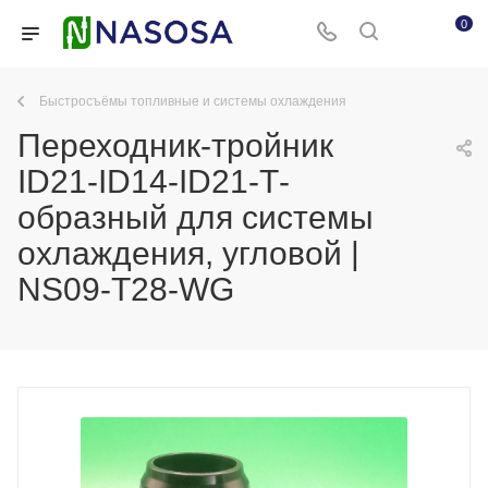
0
Быстросъёмы топливные и системы охлаждения
Переходник-тройник
ID21-ID14-ID21-Т-
образный для системы
охлаждения, угловой |
NS09-T28-WG