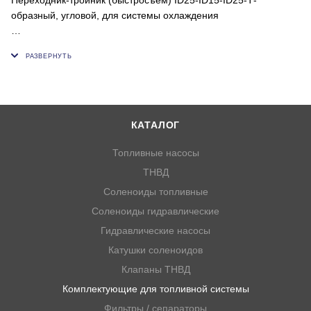
образный, угловой, для системы охлаждения
Внутренний диаметр пластиковой или резиновой трубки (ок),
мм: 15;25;25
КАТАЛОГ
Топливные насосы
ТНВД
Соленоиды топливные
Соленоиды гидравлические
Гидравлические насосы
Катушки соленоидов
Клапаны ТНВД
Комплектующие для топливной системы
Фильтры / сепараторы