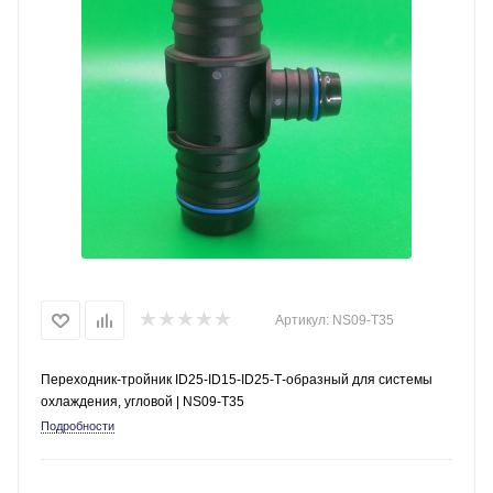
Артикул:
NS09-T35
Переходник-тройник ID25-ID15-ID25-Т-образный для системы
охлаждения, угловой | NS09-T35
Подробности