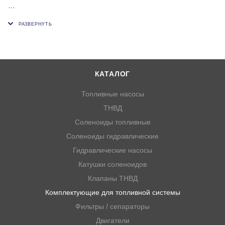
Внутренний диаметр пластиковой или резиновой трубки (ок),
мм: 25;25;25
КАТАЛОГ
Топливные насосы
ТНВД
Соленоиды топливные
Соленоиды гидравлические
Гидравлические насосы
Катушки соленоидов
Клапаны ТНВД
Комплектующие для топливной системы
Фильтры / сепараторы
Двигатели