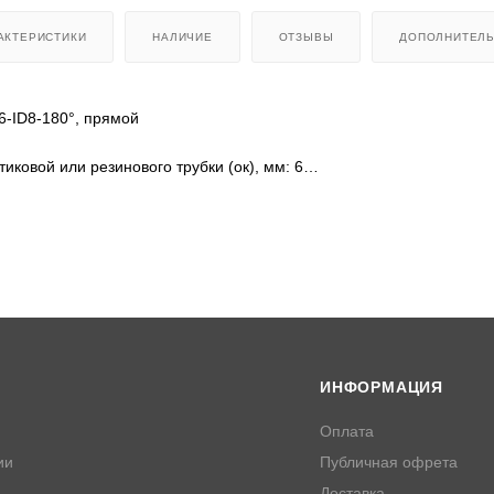
АКТЕРИСТИКИ
НАЛИЧИЕ
ОТЗЫВЫ
ДОПОЛНИТЕЛ
6-ID8-180°, прямой
иковой или резинового трубки (ок), мм: 6
ового трубки (ок), мм: 8
ИНФОРМАЦИЯ
Оплата
ии
Публичная офрета
Доставка