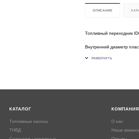
ОПИСАНИЕ
ХАР
Топливный переходник ID
Внутренний диаметр пласт
Внутренний диаметр резин
КАТАЛОГ
КОМПАНИЯ
Топливные насосы
О нас
ТНВД
Наши ваканс
Соленоиды топливные
Отзывы