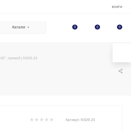
ВОЙТИ
0
Каталог
0
0
80°, прямой | NS09-Z4
Артикул:
NS09-Z4