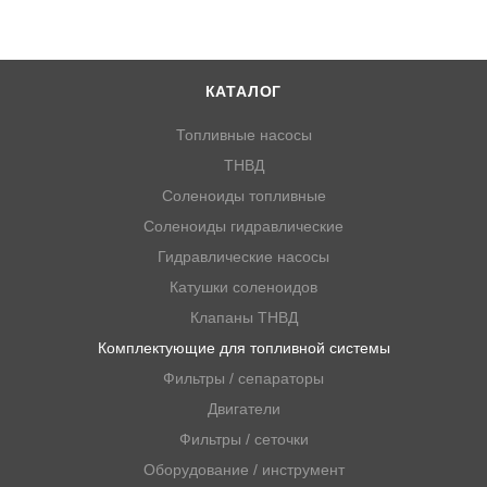
КАТАЛОГ
Топливные насосы
ТНВД
Соленоиды топливные
Соленоиды гидравлические
Гидравлические насосы
Катушки соленоидов
Клапаны ТНВД
Комплектующие для топливной системы
Фильтры / сепараторы
Двигатели
Фильтры / сеточки
Оборудование / инструмент