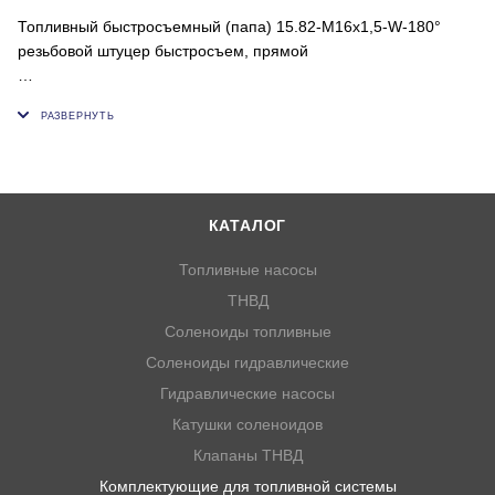
Топливный быстросъемный (папа) 15.82-M16х1,5-W-180°
резьбовой штуцер быстросъем, прямой
БРС используется с быстросъемным коннектором, мм - 15.82
Резьба (мм, ") - M16х1,5
КАТАЛОГ
Топливные насосы
ТНВД
Соленоиды топливные
Соленоиды гидравлические
Гидравлические насосы
Катушки соленоидов
Клапаны ТНВД
Комплектующие для топливной системы