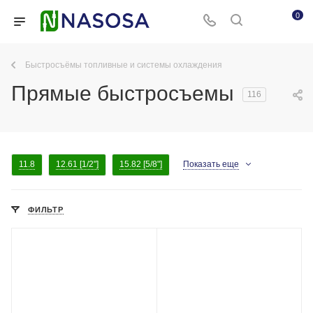
0
Быстросъёмы топливные и системы охлаждения
Прямые быстросъемы
116
11.8
12.61 [1/2"]
15.82 [5/8"]
Показать еще
ФИЛЬТР