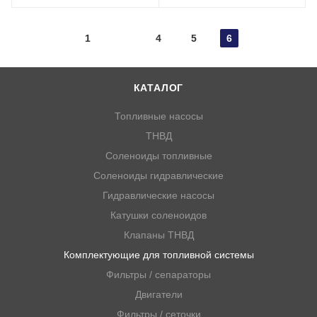
1
4
5
6
КАТАЛОГ
Топливные насосы
ТНВД
Соленоиды топливные
Соленоиды гидравлические
Гидравлические насосы
Катушки соленоидов
Клапаны ТНВД
Комплектующие для топливной системы
Фильтры / сепараторы
Двигатели
Фильтры / сеточки