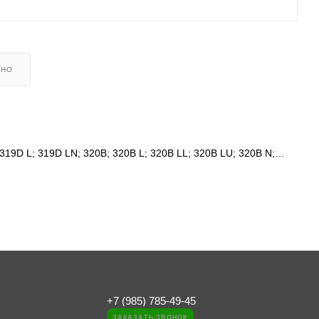
ЬНО
 319D L; 319D LN; 320B; 320B L; 320B LL; 320B LU; 320B N;
B LN; 325C; 325D; 325D FM LL; 330B; 330B L; 330B; 330B LN;
11-9916, 1119916, CA1119916
+7 (985) 785-49-45
ЗАКАЗАТЬ ЗВОНОК