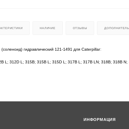
АКТЕРИСТИКИ
НАЛИЧИЕ
ОТЗЫВЫ
ДОПОЛНИТЕЛ
(соленоид) гидравлический 121-1491 для Caterpillar:
B L; 312D L; 315B; 315B L; 315D L; 317B L; 317B LN; 318B; 318B N;
2B; 322B L; 322B LN; 322C; 324D FM; 324D FM LL; 325B; 325B L; 325
L; 345B; 345B II; 345B L; M325B; W330B; W345B II;
30, E325D, E325, SKY5P-12-D
 CA4579878, 121-1491, 1211491, KWE5K-31/G24DB30, CA1211491, 1
ИНФОРМАЦИЯ