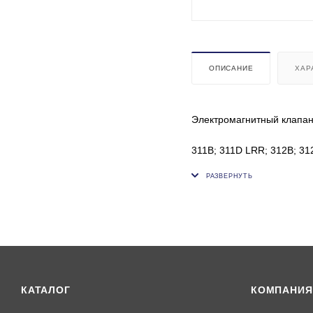
ОПИСАНИЕ
ХАР
Электромагнитный клапан 
311B; 311D LRR; 312B; 312
320B S; 320B U; 321B; 32
330C; 330C L; 330D; 330D 
E320B, E320C, E320D, E3
OEM: 457-9878, 4579878,
КАТАЛОГ
КОМПАНИЯ