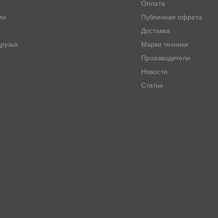
Оплата
ии
Публичная офрета
0, JS190, JS200, JS210, JS220, JS235, JS240, JS260, JS290, JS300,
Доставка
рузья
Марки техники
-7
Производители
Новости
109, SKX5P-17-208, КDRDE5K2040C07, V9406285784, XJВN-00382, 
Статьи
, 669-43000101, ЕZ20V0001