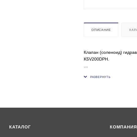
ОПИСАНИЕ
ХАР
Клапан (соленоид) гидра
K5V200DPH.
HYUNDAI:
R215-7 R200-5 R220-5 Н
НХ480S L НХ520 L НХ520
R140W-9 R140W-9А R140
R180LС-7А R180LС-9 R18
R220LС-9S R220LС-9SН 
R235LСR-9 R235LСR-9А R
R330LС-9S R330LС-9SН R
R480LС-9МН R480LС-9 R4
КАТАЛОГ
КОМПАНИЯ
R800LС-9 FS R850LС-9 