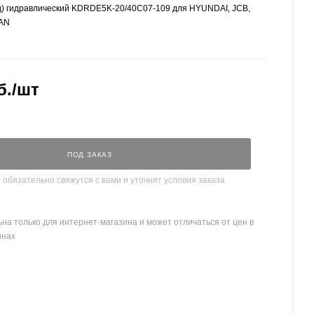
д) гидравлический KDRDE5K-20/40C07-109 для HYUNDAI, JCB,
AN
б.
/шт
ПОД ЗАКАЗ
бязательно свяжутся с вами и уточнят условия заказа
на только для интернет-магазина и может отличаться от цен в
инах