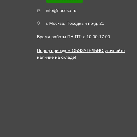
info@nasosa.ru
 JS330, JS360, JS370, JS460, JS500, JZ140, JZ141
г. Москва, Походный пр-д, 21
Время работы ПН-ПТ: с 10:00-17:00
JСB 20/950631, HDPR3S-40A (НРRS3S-40А1-201), 20950631,
Перед приездом ОБЯЗАТЕЛЬНО уточняйте
наличие на складе!