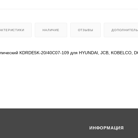
АКТЕРИСТИКИ
НАЛИЧИЕ
ОТЗЫВЫ
ДОПОЛНИТЕЛ
влический KDRDE5K-20/40C07-109 для HYUNDAI, JCB, KOBELCO, D
W140 HW160 НW180 HW210 HX140 L HХ140 LС НХ160 L НХ210S НХ2
S L НХ900 L РR210W-9 R110-7 R110-7А R1200-9 R140LС-7 R140L
W-9S R160LС-7 R160LС-7А R160LС-9 R160LС-9А R160LС-9S R160
0LС-9А R180LС-9S R180W-9А R180W-9S R190W-9 R200W-7 R200W
R210NLС-7 R210NLС-7А R210NLС-9 R210W-9 R210W-9А, R210W9АМ
250LС-7 R250LС-7А R250LС-9 R260LС-9А R260LС-9S R290LС-7 R
360LС-7 R360LС-7А R380LС-9 R370LС-7 R380LС-9А R380LС-9DМ
80LС-9А R480LС-9S R500LС-7 R500LС-7А R520LС-9 R520LС-9А R
ИНФОРМАЦИЯ
R850LС-9 FS 33НDLL R130W3 R160LС3 R200W2 R200W3 R210LС3 