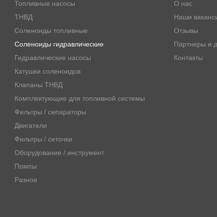
Топливные насосы
О нас
JCB:
ТНВД
Наши ваканс
JS140, JS160, JS175, JS18
Соленоиды топливные
Отзывы
Соленоиды гидравлические
Партнеры и д
KOBELCO:
SK200-3 DOOSAN: DН200
Гидравлические насосы
Контакты
Катушки соленоидов
OEM: KDRDE5К-20/40С07-
Клапаны ТНВД
KDRDE5KR-20/40C13-203А
Комплектующие для топливной системы
Фильтры / сепараторы
Двигатели
Фильтры / сеточки
Оборудование / инструмент
Помпы
Разное