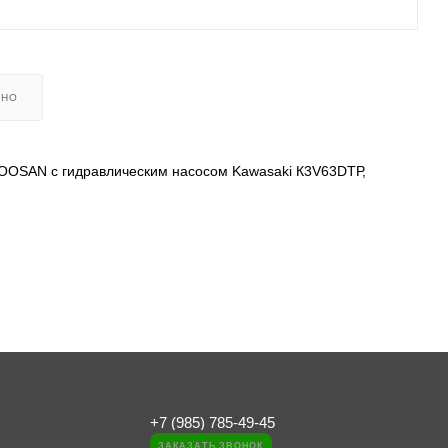
ЬНО
OOSAN с гидравлическим насосом Kawаsаki К3V63DТР,
20 L НХ220 NL НХ235 LСR НХ260 L НХ380 L НХ430L НХ480 L
С-7А R140LС-9 R140LС-9А R140LС-9S R140W-7 R140W-7А
W-9А R170W-7 R170W-7А R170W-9 R170W-9S R180LС-7
-7А R210LС-7 R210LС-7А R210/220LС-7Н R210LС-9
Н, R210W9-МН, R210W-9S, R220LС-9А, R220NLС-9А
290LС-7А R300LС-7 R305LС-7 R320LС-7 R320LС-7А
 R380LС-9МН R430LС-9 R430LС-9А R450LС-7 R450LС-7А
520LС-9S R700LС-9 R800-7А FS R800LС-9 R800LС-7А
+7 (985) 785-49-45
R210LС3Н R210LС3LL R250LС3 R320LС3
ЗАКАЗАТЬ ЗВОНОК