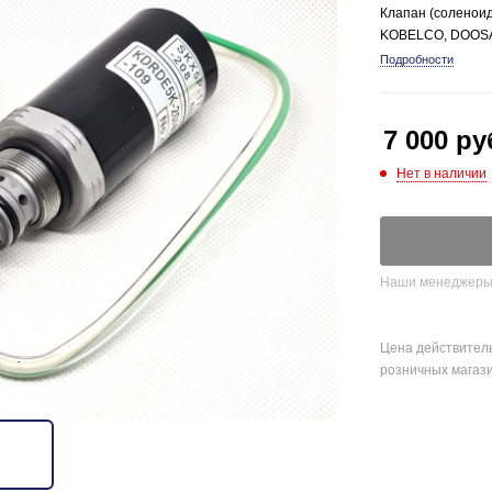
Клапан (соленои
KOBELCO, DOOS
Подробности
7 000
ру
Нет в наличии
Наши менеджеры о
Цена действитель
розничных магаз