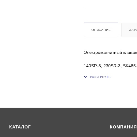
ОПИСАНИЕ
ХАР
Электромагнитный клапан
140SR-3, 230SR-3, SK485
SK235SRLC-2, SK210LC-8, 
OEM: YN35V00050F1, KW
КАТАЛОГ
КОМПАНИЯ