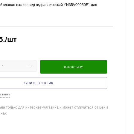
й клапан (соленоид) гидравлический YN35V00050F1 для
б.
/шт
В КОРЗИНУ
КУПИТЬ В 1 КЛИК
ставку
на только для интернет-магазина и может отличаться от цен в
инах