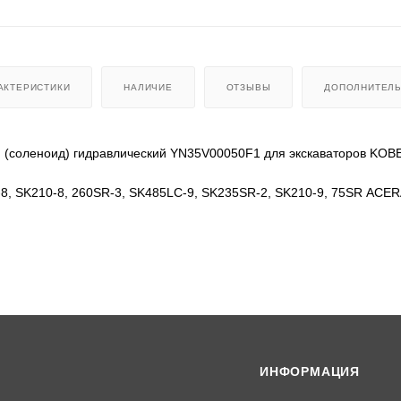
АКТЕРИСТИКИ
НАЛИЧИЕ
ОТЗЫВЫ
ДОПОЛНИТЕЛ
 (соленоид) гидравлический YN35V00050F1 для экскаваторов KOB
-8, SK210-8, 260SR-3, SK485LC-9, SK235SR-2, SK210-9, 75SR ACER
SK140SRLC, 80CS, 200-8, ED150, SK260, SK260, SK250-8, SK200, 
E5K-31/G24DB50, YN35V00013F1, KWE5K-31-G24DA50-G24DB50, Y
ИНФОРМАЦИЯ