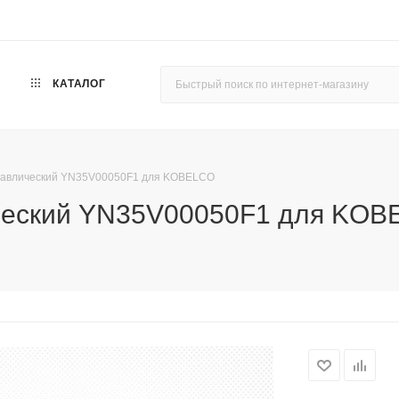
КАТАЛОГ
дравлический YN35V00050F1 для KOBELCO
ический YN35V00050F1 для KO