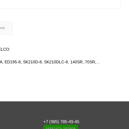
ЬНО
ELCO:
A, ED195-8, SK210D-8, SK210DLC-8, 140SR, 70SR,
SK210-6, SK210-6ES, SK210-6E, SK200-6E и другие.
N35V00061F1, YN35V00050F1, YT35V00013F1
+7 (985) 785-49-45
ЗАКАЗАТЬ ЗВОНОК