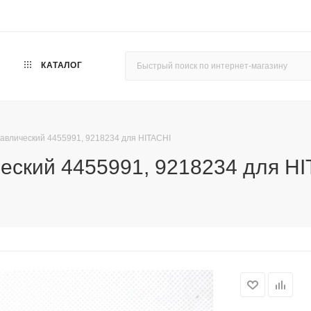
КАТАЛОГ
равлический 4455991, 9218234 для HITACHI
ческий 4455991, 9218234 для H