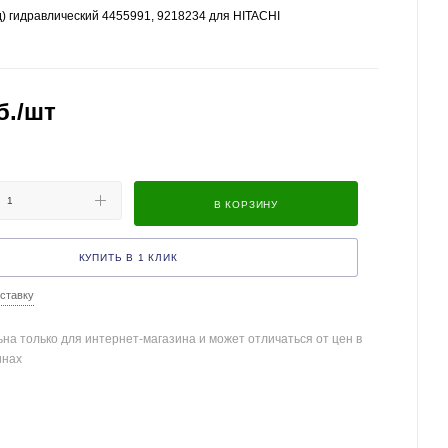
) гидравлический 4455991, 9218234 для HITACHI
б.
/шт
В КОРЗИНУ
КУПИТЬ В 1 КЛИК
ставку
на только для интернет-магазина и может отличаться от цен в
инах