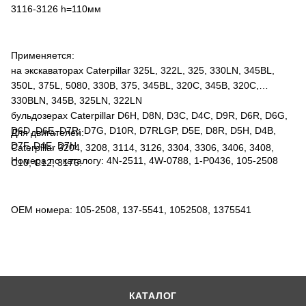
3116-3126 h=110мм
Применяется:
на экскаваторах Caterpillar 325L, 322L, 325, 330LN, 345BL,
350L, 375L, 5080, 330B, 375, 345BL, 320C, 345B, 320C,
330BLN, 345B, 325LN, 322LN
бульдозерах Caterpillar D6H, D8N, D3C, D4C, D9R, D6R, D6G,
D6D, D6E, D7R, D7G, D10R, D7RLGP, D5E, D8R, D5H, D4B,
Для двигателей:
D7F, D4E, D7H
Caterpillar 3204, 3208, 3114, 3126, 3304, 3306, 3406, 3408,
Номера по каталогу: 4N-2511, 4W-0788, 1-P0436, 105-2508
C10, C12, 3176.
OEM номера: 105-2508, 137-5541, 1052508, 1375541
КАТАЛОГ