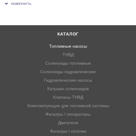
0440020129, 0440020058 , 1.12194, 112194
КАТАЛОГ
Топливные насосы
ТНВД
Соленоиды топливные
Соленоиды гидравлические
Гидравлические насосы
Катушки соленоидов
Клапаны ТНВД
Комплектующие для топливной системы
Фильтры / сепараторы
Двигатели
Фильтры / сеточки