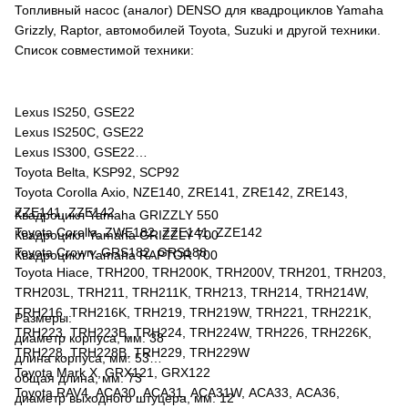
Топливный насос (аналог) DENSO для квадроциклов Yamaha
Grizzly, Raptor, автомобилей Toyota, Suzuki и другой техники.
Список совместимой техники:
Lexus IS250, GSE22
Lexus IS250C, GSE22
Lexus IS300, GSE22
Toyota Belta, KSP92, SCP92
Toyota Corolla Axio, NZE140, ZRE141, ZRE142, ZRE143,
ZZE141, ZZE142
Квадроцикл Yamaha GRIZZLY 550
Toyota Corolla, ZWE182, ZZE141, ZZE142
Квадроцикл Yamaha GRIZZLY 700
Toyota Crown, GRS182, GRS188
Квадроцикл Yamaha RAPTOR 700
Toyota Hiace, TRH200, TRH200K, TRH200V, TRH201, TRH203,
TRH203L, TRH211, TRH211K, TRH213, TRH214, TRH214W,
TRH216, TRH216K, TRH219, TRH219W, TRH221, TRH221K,
Размеры:
TRH223, TRH223B, TRH224, TRH224W, TRH226, TRH226K,
диаметр корпуса, мм: 38
TRH228, TRH228B, TRH229, TRH229W
длина корпуса, мм: 53
Toyota Mark X, GRX121, GRX122
общая длина, мм: 73
Toyota RAV4, ACA30, ACA31, ACA31W, ACA33, ACA36,
диаметр выходного штуцера, мм: 12