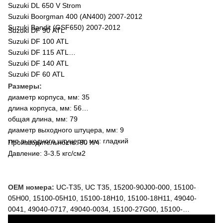
Suzuki DL 650 V Strom
Suzuki Boorgman 400 (AN400) 2007-2012
Suzuki Bandit (GSF650) 2007-2012
Suzuki DF 90 ATL
Suzuki DF 100 ATL
Suzuki DF 115 ATL
Suzuki DF 140 ATL
Suzuki DF 60 ATL
Размеры:
диаметр корпуса, мм: 35
длина корпуса, мм: 56
общая длина, мм: 79
диаметр выходного штуцера, мм: 9
тип выходного штуцера, мм: гладкий
Производительность: 80 л/ч
Давление: 3-3.5 кгс/см2
OEM номера:
UC-T35, UC T35, 15200-90J00-000, 15100-
05H00, 15100-05H10, 15100-18H10, 15100-18H11, 49040-
0041, 49040-0717, 49040-0034, 15100-27G00, 15100-
37H00, HFP-386