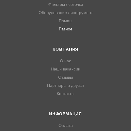
Фильтры / сеточки
Caterpillar 3N5895
Используется для помп:
Оборудование / инструмент
JPR-VP0090D (Volvo Penta Replacement)
Помпы
JPR-VP0060DA (Volvo Penta Replacement)
Разное
JPR-VP0110DB (Volvo Penta Replacement)
КОМПАНИЯ
О нас
Наши вакансии
Отзывы
Партнеры и друзья
Контакты
ИНФОРМАЦИЯ
Оплата