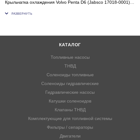
Крыльчатка охлаждения Volvo Penta D6 (Jabsco 17018-0001)
Mercruiser
Характеристики
Лопасти неопрен
Количество лопастей 8 шт
Размеры и вес
Диаметр внутренний 14.29 мм
КАТАЛОГ
Диаметр внешний 65.20 мм
Высота 75.65 мм
Топливные насосы
d x D x h, мм 14.29х65.20х75.65
ТНВД
Крыльчатка Насоса Volvo Penta, 3593573 используется
Соленоиды топливные
Для стационарных двигателей: Volvo Penta D6-280A-A, Volvo
Соленоиды гидравлические
Penta D6-280A-B, Volvo Penta D6-280A-C, Volvo Penta D6-
280A-D, Volvo Penta D6-280I-A, Volvo Penta D6-280I-B, Volvo
Гидравлические насосы
Penta D6-280I-C, Volvo Penta D6-280I-D, Volvo Penta D6-310A-
Катушки соленоидов
A, Volvo Penta D6-310A-B, Volvo Penta D6-310A-C, Volvo Penta
Клапаны ТНВД
D6-310I-A
Комплектующие для топливной системы
Применяется на дизельных Mercruiser D183/254
JMP 7446-01
Фильтры / сепараторы
Jabsco 17018-0001, 17018-0001P
Двигатели
Volvo Penta 3583602, 3593573, 3817587, 3819486, 21730348