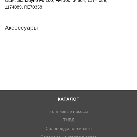
OEM: Stanadyne FM100, FM 100, 34504, 117-4089,
1174089, RE70358
Аксессуары
КАТАЛОГ
Топливные насосы
ТНВД
Соленоиды топливные