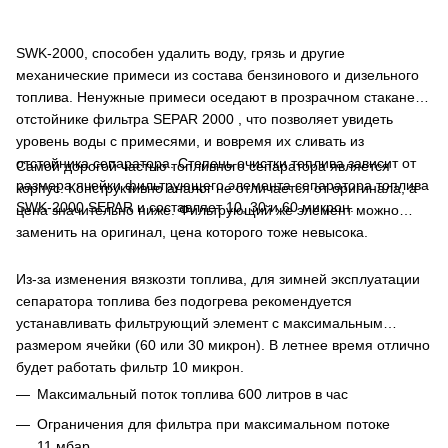
SWK-2000, способен удалить воду, грязь и другие
механические примеси из состава бензинового и дизельного
топлива. Ненужные примеси оседают в прозрачном стакане-
отстойнике фильтра SEPAR 2000 , что позволяет увидеть
уровень воды с примесями, и вовремя их сливать из
отстойника сепаратора. Степень очистки топлива зависит от
Самой дорогой частью топливного сепаратора является
размера ячейки фильтрующего элемента сепаратора топлива
корпус. Конструктивно аналог не отличается от оригинала, а
SWK-2000 SEPAR и составляет 10, 30 и 60 микрон.
цена значительно ниже. Фильтрующий же элемент можно
заменить на оригинал, цена которого тоже невысока.
Из-за изменения вязкозти топлива, для зимней эксплуатации
сепаратора топлива без подогрева рекомендуется
устанавливать фильтрующий элемент с максимальным
размером ячейки (60 или 30 микрон). В летнее время отлично
будет работать фильтр 10 микрон.
Максимальный поток топлива 600 литров в час
Ограничения для фильтра при максимальном потоке
11 мбар