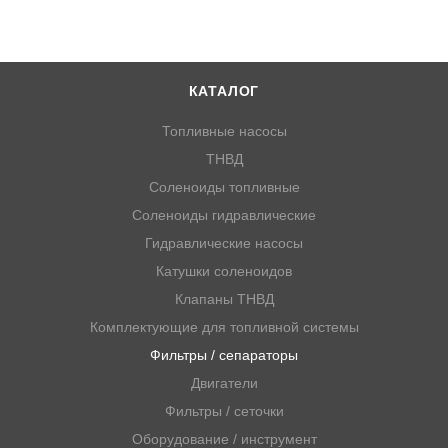
КАТАЛОГ
Топливные насосы
ТНВД
Соленоиды топливные
Соленоиды гидравлические
Гидравлические насосы
Катушки соленоидов
Клапаны ТНВД
Комплектующие для топливной системы
Фильтры / сепараторы
Двигатели
Фильтры / сеточки
Оборудование / инструмент